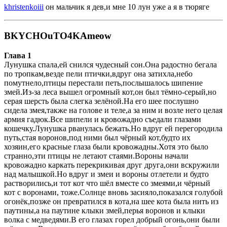
khristenkoiii
он мальчик я дев,и мне 10 лун уже а я в тюряге
BKYCHOuTO4KAmeow
Глава 1
Лунушка спала,ей снился чудесный сон.Она радостно бегала
по тропкам,везде пели птички,вдруг она затихла,небо
помутнело,птицы перестали петь,послышалось шипение
змей.Из-за леса вышел огромный кот,он был тёмно-серый,но
серая шерсть была слегка зелёной.На его шее послушно
сидела змея,также на голове и теле,а за ним и возле него целая
армия гадюк.Все шипели и кровожадно съедали глазами
кошечку.Лунушка рванулась бежать.Но вдруг ей перегородила
путь,стая воронов,под ними был чёрный кот,будто их
хозяин,его красные глаза были кровожадны.Хотя это было
странно,эти птицы не летают стаями.Вороны начали
кровожадно каркать перекрикивая друг друга,они вскружили
над малышкой.Но вдруг и змеи и вороны отлетели и будто
растворились,и тот кот что шёл вместе со змеями,и чёрный
кот с воронами, тоже.Солнце вновь засияло,показался голубой
огонёк,позже он превратился в кота,на шее кота была нить из
паутины,а на паутине клыки змей,перья воронов и клыки
волка с медведями.В его глазах горел добрый огонь,они были