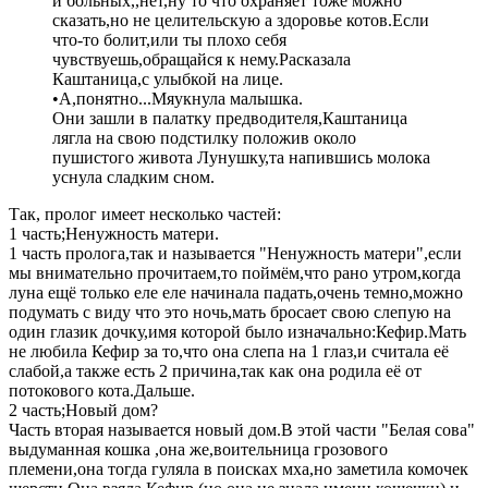
и больных,,нет,ну то что охраняет тоже можно
сказать,но не целительскую а здоровье котов.Если
что-то болит,или ты плохо себя
чувствуешь,обращайся к нему.Расказала
Каштаница,с улыбкой на лице.
•А,понятно...Мяукнула малышка.
Они зашли в палатку предводителя,Каштаница
лягла на свою подстилку положив около
пушистого живота Лунушку,та напившись молока
уснула сладким сном.
Так, пролог имеет несколько частей:
1 часть;Ненужность матери.
1 часть пролога,так и называется "Ненужность матери",если
мы внимательно прочитаем,то поймём,что рано утром,когда
луна ещё только еле еле начинала падать,очень темно,можно
подумать с виду что это ночь,мать бросает свою слепую на
один глазик дочку,имя которой было изначально:Кефир.Мать
не любила Кефир за то,что она слепа на 1 глаз,и считала её
слабой,а также есть 2 причина,так как она родила её от
потокового кота.Дальше.
2 часть;Новый дом?
Часть вторая называется новый дом.В этой части "Белая сова"
выдуманная кошка ,она же,воительница грозового
племени,она тогда гуляла в поисках мха,но заметила комочек