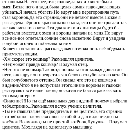
страшным.На его шее,теле,голове,лапах и хвосте были
змеи.Возле него и зади,была целая армия гадюк,желающих
убивать.Я начала убегать.Но вдруг мне перегородила путь
стая воронов.Да это странно,они не летают вместе.Позже я
разглядела чёрного красноглазого кота, его они не трогали так
же как змеи того кота.Эти два кота и их питомцы будто бы
работали вместе,их змеи и вороны напали на меня.Но вдруг
все-все-все отлетели,солнце снова засветило.Вдруг я увидела
голубой огонёк и побежала за ним.
Кошечка остановила рассказ,давая возможность всё обдумать
присутствующим.
•Хм,скорее это кошмар? Размышлял целитель.
•Нет,может правда кошмар? Подумал отец.
•Нет это не кошмар.Так вот,я пошла за огоньком,я дошла до
него,как вдруг он превратился в белого голубоглазого кота.Он
был голубоватого оттенка.Он сказал что это не кошмар а
видение.Чтоб я не допустила этого,иначе вороны и гадюки
растерзают всё наше племя,он сказал не боятся расказывать
это вам,пятерым.
•Видение?!Но ты ещё маленькая для видений,почему выбрали
тебя,странно...Размышлял вслух ученик целителя.
•Ты не глашатая,не предводитель и не целитель,это странно
что звёздное племя связалось с тобой и дал видение,но ты
котёнок.Возможно,ты не простой котёнок,Лунушка...Подумал
целитель Мох,глядя на одноглазую малышку.