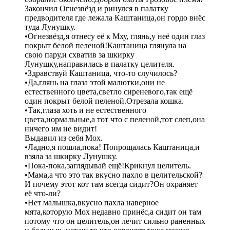
Закончил Огнезвёзд и ринулся в палатку
предводителя где лежала Каштаница,он гордо внёс
туда Лунушку.
•Огнезвёзд,я отнесу её к Мху, глянь,у неё один глаз
покрыт белой пеленой!Каштаница глянула на
свою пару,и схватив за шкирку
Лунушку,направилась в палатку целителя.
•Здравствуй Каштаница, что-то случилось?
•Да,глянь на глаза этой малютки,они не
естественного цвета,светло сиреневого,так ещё
один покрыт белой пеленой.Отрезала кошка.
•Так,глаза хоть и не естественного
цвета,нормальные,а тот что с пеленой,тот слеп,она
ничего им не видит!
Выдавил из себя Мох.
•Ладно,я пошла,пока! Попрощалась Каштаница,и
взяла за шкирку Лунушку.
•Пока-пока,заглядывай ещё!Крикнул целитель.
•Мама,а что это так вкусно пахло в целительской?
И почему этот кот там всегда сидит?Он охраняет
её что-ли?
•Нет малышка,вкусно пахла наверное
мята,которую Мох недавно принёс,а сидит он там
потому что он целитель,он лечит сильно раненных