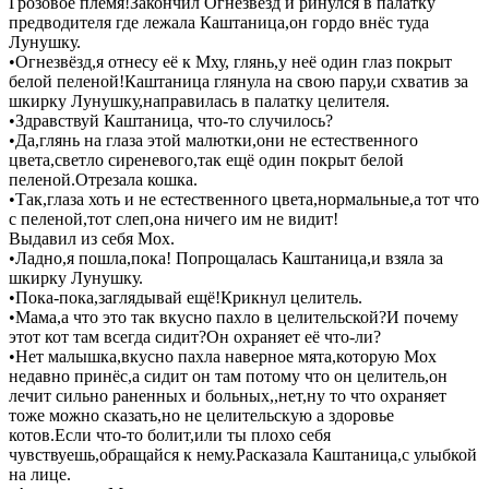
Грозовое племя!Закончил Огнезвёзд и ринулся в палатку
предводителя где лежала Каштаница,он гордо внёс туда
Лунушку.
•Огнезвёзд,я отнесу её к Мху, глянь,у неё один глаз покрыт
белой пеленой!Каштаница глянула на свою пару,и схватив за
шкирку Лунушку,направилась в палатку целителя.
•Здравствуй Каштаница, что-то случилось?
•Да,глянь на глаза этой малютки,они не естественного
цвета,светло сиреневого,так ещё один покрыт белой
пеленой.Отрезала кошка.
•Так,глаза хоть и не естественного цвета,нормальные,а тот что
с пеленой,тот слеп,она ничего им не видит!
Выдавил из себя Мох.
•Ладно,я пошла,пока! Попрощалась Каштаница,и взяла за
шкирку Лунушку.
•Пока-пока,заглядывай ещё!Крикнул целитель.
•Мама,а что это так вкусно пахло в целительской?И почему
этот кот там всегда сидит?Он охраняет её что-ли?
•Нет малышка,вкусно пахла наверное мята,которую Мох
недавно принёс,а сидит он там потому что он целитель,он
лечит сильно раненных и больных,,нет,ну то что охраняет
тоже можно сказать,но не целительскую а здоровье
котов.Если что-то болит,или ты плохо себя
чувствуешь,обращайся к нему.Расказала Каштаница,с улыбкой
на лице.