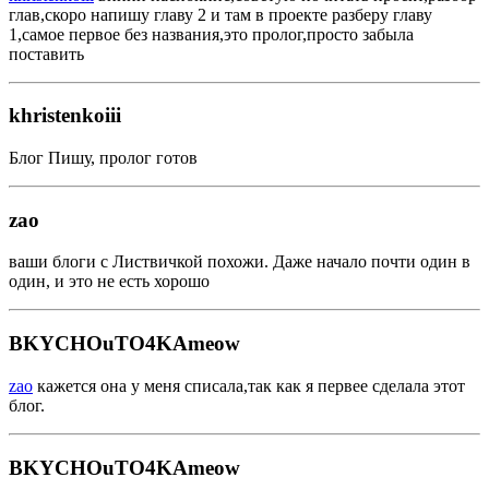
глав,скоро напишу главу 2 и там в проекте разберу главу
1,самое первое без названия,это пролог,просто забыла
поставить
khristenkoiii
Блог Пишу, пролог готов
zao
ваши блоги с Листвичкой похожи. Даже начало почти один в
один, и это не есть хорошо
BKYCHOuTO4KAmeow
zao
кажется она у меня списала,так как я первее сделала этот
блог.
BKYCHOuTO4KAmeow