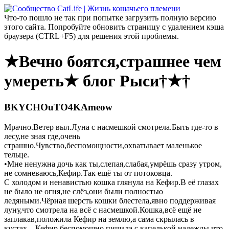
Что-то пошло не так при попытке загрузить полную версию
этого сайта. Попробуйте обновить страницу с удалением кэша
браузера (CTRL+F5) для решения этой проблемы.
★Вечно боятся,страшнее чем
умереть★ блог Рыси†★†
BKYCHOuTO4KAmeow
Мрачно.Ветер выл.Луна с насмешкой смотрела.Быть где-то в
лесу,не зная где,очень
страшно.Чувство,беспомощности,охватывает маленькое
тельце.
•Мне ненужна дочь как ты,слепая,слабая,умрёшь сразу утром,
не сомневаюсь,Кефир.Так ещё ты от потоковца.
С холодом и ненавистью кошка глянула на Кефир.В её глазах
не было не огня,не слёз,они были полностью
ледяными.Чёрная шерсть кошки блестела,явно поддерживая
луну,что смотрела на всё с насмешкой.Кошка,всё ещё не
заплакав,положила Кефир на землю,а сама скрылась в
кустах....Кефир беспомощно пищала,с капелькой надежды,что