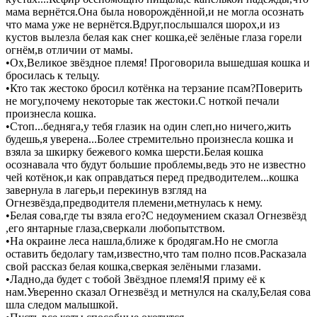
мама вернётся.Она была новорождённой,и не могла осознать
что мама уже не вернётся.Вдруг,послышался шорох,и из
кустов вылезла белая как снег кошка,её зелёные глаза горели
огнём,в отличии от мамы.
•Ох,Великое звёздное племя! Проговорила вышедшая кошка и
бросилась к тельцу.
•Кто так жестоко бросил котёнка на терзание псам?Поверить
не могу,почему некоторые так жестоки.С ноткой печали
произнесла кошка.
•Стоп...бедняга,у тебя глазик на один слеп,но ничего,жить
будешь,я уверена...Более стремительно произнесла кошка и
взяла за шкирку бежевого комка шерсти.Белая кошка
осознавала что будут большие проблемы,ведь это не известно
чей котёнок,и как оправдаться перед предводителем...кошка
завернула в лагерь,и перекинув взгляд на
Огнезвёзда,предводителя племени,метнулась к нему.
•Белая сова,где ты взяла его?С недоумением сказал Огнезвёзд
,его янтарные глаза,сверкали любопытством.
•На окраине леса нашла,ближе к бродягам.Но не смогла
оставить бедолагу там,известно,что там полно псов.Расказала
свой рассказ белая кошка,сверкая зелёными глазами.
•Ладно,да будет с тобой Звёздное племя!Я приму её к
нам.Уверенно сказал Огнезвёзд и метнулся на скалу,Белая сова
шла следом малышкой.