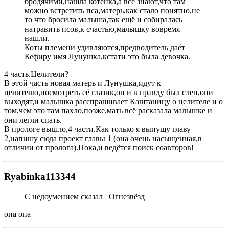
бродячими,нашла котёнка,а все знают,что там
можно встретить пса,матерь,как стало понятно,не
то что бросила малыша,так ещё и собиралась
натравить псов,к счастью,малышку вовремя
нашли.
Коты племени удивляются,предводитель даёт
Кефиру имя Лунушка,кстати это была девочка.
4 часть.Целители?
В этой часть новая матерь и Лунушка,идут к
целителю,посмотреть её глазик,он и в правду был слеп,они
выходят,и малышка расспрашивает Каштаницу о целителе и о
том,чем это там пахло,позже,мать всё расказала малышке и
они легли спать.
В прологе вышло,4 части.Как только я выпущу главу
2,напишу сюда проект главы 1 (она очень насыщенная,в
отличии от пролога).Пока,и ведётся поиск соавторов!
Ryabinka113344
С недоумением сказал _Огнезвёзд
опа опа