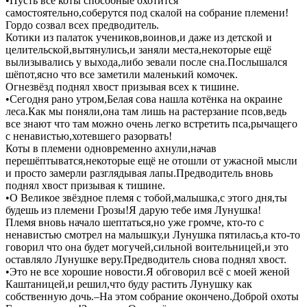
•Пусть все коты способные охотится
самостоятельно,соберутся под скалой на собрание племени!
Гордо созвал всех предводитель.
Котики из палаток учеников,воинов,и даже из детской и
целительской,вытянулись,и заняли места,некоторые ещё
вылизывались у выхода,либо зевали после сна.Послышался
шёпот,ясно что все заметили маленький комочек.
Огнезвёзд поднял хвост призывая всех к тишине.
•Сегодня рано утром,Белая сова нашла котёнка на окраине
леса.Как мы поняли,она там лишь на растерзание псов,ведь
все знают что там можно очень легко встретить пса,рычащего
с ненавистью,хотевшего разорвать!
Коты в племени одновременно ахнули,начав
перешёптыватся,некоторые ещё не отошли от ужасной мысли
и просто замерли разглядывая лапы.Предводитель вновь
поднял хвост призывая к тишине.
•О Великое звёздное племя с тобой,малышка,с этого дня,ты
будешь из племени Грозы!Я дарую тебе имя Лунушка!
Племя вновь начало шептаться,но уже громче, кто-то с
ненавистью смотрел на малышку,и Лунушка пятилась,а кто-то
говорил что она будет могучей,сильной воительницей,и это
оставляло Лунушке веру.Предводитель снова поднял хвост.
•Это не все хорошие новости.Я обговорил всё с моей женой
Каштаницей,и решил,что буду растить Лунушку как
собственную дочь.–На этом собрание окончено.Доброй охоты