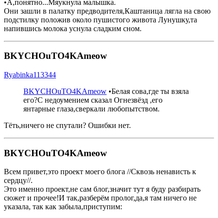
•А,понятно...Мяукнула малышка.
Они зашли в палатку предводителя,Каштаница лягла на свою
подстилку положив около пушистого живота Лунушку,та
напившись молока уснула сладким сном.
BKYCHOuTO4KAmeow
Ryabinka113344
BKYCHOuTO4KAmeow
•Белая сова,где ты взяла
его?С недоумением сказал Огнезвёзд ,его
янтарные глаза,сверкали любопытством.
Тёть,ничего не спутали? Ошибки нет.
BKYCHOuTO4KAmeow
Всем привет,это проект моего блога //Сквозь ненависть к
сердцу//.
Это именно проект,не сам блог,значит тут я буду разбирать
сюжет и прочее!И так,разберём пролог,да,я там ничего не
указала, так как забыла,приступим: