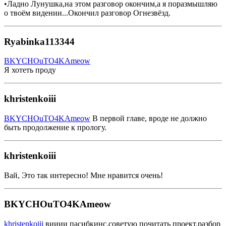
•Ладно Лунушка,на этом разговор окончим,а я поразмышляю
о твоём видении...Окончил разговор Огнезвёзд.
Ryabinka113344
BKYCHOuTO4KAmeow
Я хотеть проду
khristenkoiii
BKYCHOuTO4KAmeow
В первой главе, вроде не должно
быть продолжение к прологу.
khristenkoiii
Вай, Это так интересно! Мне нравится очень!
BKYCHOuTO4KAmeow
khristenkoiii
вииии пасибкинс,советую почитать проект,разбор