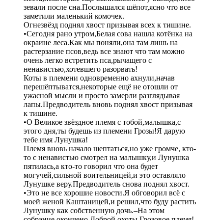
зевали после сна.Послышался шёпот,ясно что все
заметили маленький комочек.
Огнезвёзд поднял хвост призывая всех к тишине.
•Сегодня рано утром,Белая сова нашла котёнка на
окраине леса.Как мы поняли,она там лишь на
растерзание псов,ведь все знают что там можно
очень легко встретить пса,рычащего с
ненавистью,хотевшего разорвать!
Коты в племени одновременно ахнули,начав
перешёптыватся,некоторые ещё не отошли от
ужасной мысли и просто замерли разглядывая
лапы.Предводитель вновь поднял хвост призывая
к тишине.
•О Великое звёздное племя с тобой,малышка,с
этого дня,ты будешь из племени Грозы!Я дарую
тебе имя Лунушка!
Племя вновь начало шептаться,но уже громче, кто-
то с ненавистью смотрел на малышку,и Лунушка
пятилась,а кто-то говорил что она будет
могучей,сильной воительницей,и это оставляло
Лунушке веру.Предводитель снова поднял хвост.
•Это не все хорошие новости.Я обговорил всё с
моей женой Каштаницей,и решил,что буду растить
Лунушку как собственную дочь.–На этом
собрание окончено.Доброй охоты Грозовое племя!