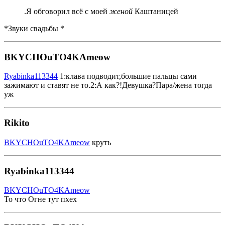
.Я обговорил всё с моей
женой
Каштаницей
*Звуки свадьбы *
BKYCHOuTO4KAmeow
Ryabinka113344
1:клава подводит,большие пальцы сами
зажимают и ставят не то.2:А как?!Девушка?Пара/жена тогда
уж
Rikito
BKYCHOuTO4KAmeow
круть
Ryabinka113344
BKYCHOuTO4KAmeow
То что Огне тут пхех