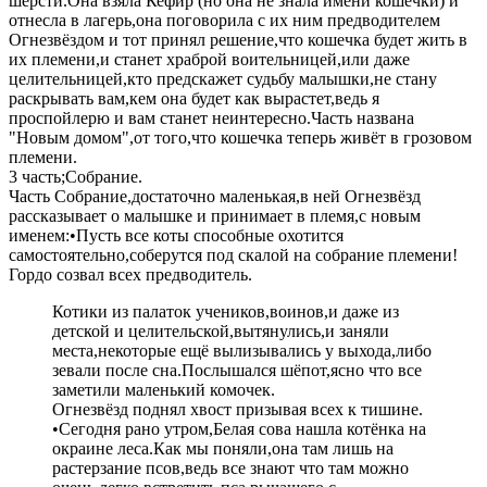
шерсти.Она взяла Кефир (но она не знала имени кошечки) и
отнесла в лагерь,она поговорила с их ним предводителем
Огнезвёздом и тот принял решение,что кошечка будет жить в
их племени,и станет храброй воительницей,или даже
целительницей,кто предскажет судьбу малышки,не стану
раскрывать вам,кем она будет как вырастет,ведь я
проспойлерю и вам станет неинтересно.Часть названа
"Новым домом",от того,что кошечка теперь живёт в грозовом
племени.
3 часть;Собрание.
Часть Собрание,достаточно маленькая,в ней Огнезвёзд
рассказывает о малышке и принимает в племя,с новым
именем:•Пусть все коты способные охотится
самостоятельно,соберутся под скалой на собрание племени!
Гордо созвал всех предводитель.
Котики из палаток учеников,воинов,и даже из
детской и целительской,вытянулись,и заняли
места,некоторые ещё вылизывались у выхода,либо
зевали после сна.Послышался шёпот,ясно что все
заметили маленький комочек.
Огнезвёзд поднял хвост призывая всех к тишине.
•Сегодня рано утром,Белая сова нашла котёнка на
окраине леса.Как мы поняли,она там лишь на
растерзание псов,ведь все знают что там можно