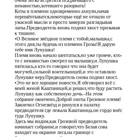
очень легко встретить пса,рычащего с
ненавистью,хотевшего разорвать!
Коты в племени одновременно ахнули,начав
перешёптыватся,некоторые ещё не отошли от
ужасной мысли и просто замерли разглядывая
лапы.Предводитель вновь поднял хвост призывая
к тишине.
•О Великое звёздное племя с тобой,малышка,с
этого дня,ты будешь из племени Грозы!Я дарую
тебе имя Лунушка!
Племя вновь начало шептаться,но уже громче, кто-
то с ненавистью смотрел на малышку,и Лунушка
пятилась,а кто-то говорил что она будет
могучей,сильной воительницей,и это оставляло
Лунушке веру.Предводитель снова поднял хвост.
•Это не все хорошие новости.Я обговорил всё с
моей женой Каштаницей,и решил,что буду растить
Лунушку как собственную дочь.–На этом
собрание окончено.Доброй охоты Грозовое племя!
Закончил Огнезвёзд и ринулся в палатку
предводителя где лежала Каштаница,он гордо внёс
туда Лунушку.
Здесь мы видим,как Грозовой предводитель
начинает собрание,и говорит,что Белая сова
находит на окраине леса,на границе с