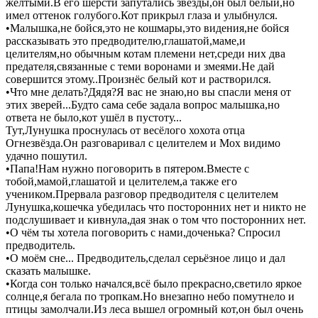
жёлтыми.В его шерсти запутались звёзды,он был белый,но
имел оттенок голубого.Кот прикрыл глаза и улыбнулся.
•Малышка,не бойся,это не кошмары,это видения,не бойся
рассказывать это предводителю,глашатой,маме,и
целителям,но обычным котам племени нет,среди них два
предателя,связанные с теми воронами и змеями.Не дай
совершится этому..Произнёс белый кот и растворился.
•Что мне делать?Дядя?Я вас не знаю,но вы спасли меня от
этих зверей...Будто сама себе задала вопрос малышка,но
ответа не было,кот ушёл в пустоту...
Тут,Лунушка проснулась от весёлого хохота отца
Огнезвёзда.Он разговаривал с целителем и Мох видимо
удачно пошутил.
•Папа!Нам нужно поговорить в пятером.Вместе с
тобой,мамой,глашатой и целителем,а также его
учеником.Прервала разговор предводителя с целителем
Лунушка,кошечка убедилась что посторонних нет и никто не
подслушивает и кивнула,дая знак о том что посторонних нет.
•О чём ты хотела поговорить с нами,доченька? Спросил
предводитель.
•О моём сне... Предводитель,сделал серьёзное лицо и дал
сказать малышке.
•Когда сон только начался,всё было прекрасно,светило яркое
солнце,я бегала по тропкам.Но внезапно небо помутнело и
птицы замолчали.Из леса вышел огромный кот,он был очень