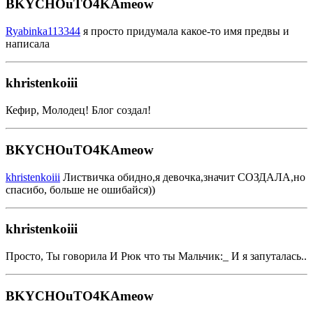
BKYCHOuTO4KAmeow
Ryabinka113344
я просто придумала какое-то имя предвы и
написала
khristenkoiii
Кефир, Молодец! Блог создал!
BKYCHOuTO4KAmeow
khristenkoiii
Листвичка обидно,я девочка,значит СОЗДАЛА,но
спасибо, больше не ошибайся))
khristenkoiii
Просто, Ты говорила И Рюк что ты Мальчик:_ И я запуталась..
BKYCHOuTO4KAmeow