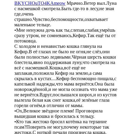
BKYCHOuTO4KAmeow
Мрачно.Ветер выл.Луна
с насмешкой смотрела.Быть где-то в лесу,не зная
где,очень
страшно.Чувство,беспомощности,охватывает
маленькое тельце.
•Мне ненужна дочь как ты,слепая,слабая,умрёшь
сразу утром, не сомневаюсь,Кефир.Так ещё ты от
потоковца.
С холодом и ненавистью кошка глянула на
Кефир.В её глазах не было не огня,не слёз,они
были полностью ледяными.Чёрная шерсть кошки
блестела,явно поддерживая луну,что смотрела на
всё с насмешкой.Кошка,всё ещё не
заплакав,положила Кефир на землю,а сама
скрылась в кустах....Кефир беспомощно пищала,с
капелькой надежды,что мама вернётся.Она была
новорождённой,и не могла осознать что мама уже
не вернётся.Вдруг,послышался шорох,и из кустов
вылезла белая как снег кошка,её зелёные глаза
горели огнём,в отличии от мамы.
•Ох,Великое звёздное племя! Проговорила
вышедшая кошка и бросилась к тельцу.
•Кто так жестоко бросил котёнка на терзание
псам?Поверить не могу,почему некоторые так
жестоки.С ноткой печали произнесла кошка.