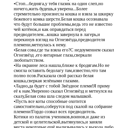
•Стоп...бедняга,у тебя глазик на один слеп,но
ничего,жить будешь,я уверена...Более
стремительно произнесла кошка и взяла за шкирку
бежевого комка шерсти.Белая кошка осознавала
что будут большие проблемы,ведь это не известно
чей котёнок,и как оправдаться перед
предводителем...кошка завернула в лагерь,и
перекинув взгляд на Огнезвёзда,предводителя
племени,метнулась к нему.
•Белая сова,где ты взяла его?С недоумением сказал
Огнезвёзд ,его янтарные глаза,сверкали
любопытством.
•На окраине леса нашла,ближе к бродягам.Но не
смогла оставить бедолагу там,известно,что там
полно псов.Расказала свой рассказ белая
кошка,сверкая зелёными глазами.
•Ладно,да будет с тобой Звёздное племя!Я приму
её к нам.Уверенно сказал Огнезвёзд и метнулся на
скалу,Белая сова шла следом малышкой.
•Пусть все коты способные охотится
самостоятельно,соберутся под скалой на собрание
племени!Гордо созвал всех предводитель.
Котики из палаток учеников,воинов,и даже из
детской и целительской,вытянулись,и заняли
места,некоторые ещё вылизывались у выхода,либо