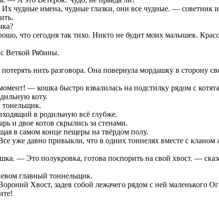
Их чудные имена, чудные глазки, они все чудные. — советник и
ить.
чка?
шо, что сегодня так тихо. Никто не будит моих малышек. Красот
 с Веткой Рябины.
у потерять нить разговора. Она повернула мордашку в сторону 
момент! — кошка быстро взвалилась на подстилку рядом с котят
дильную коту.
й тонельщик.
 входящий в родильную всё глубже.
ь и двое котов скрылись за стенами.
щая в самом конце пещеры на твёрдом полу.
се уже давно привыкли, что в одних тоннелях вместе с кланом 
а. — Это полукровка, готова поспорить на свой хвост. — сказа
невом главный тоннельщик.
ороний Хвост, задев собой лежачего рядом с ней маленького Ого
ите!