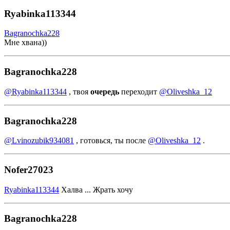
Ryabinka113344
Bagranochka228
Мне хвана))
Bagranochka228
@Ryabinka113344
, твоя
очередь
переходит
@Oliveshka_12
Bagranochka228
@Lvinozubik934081
, готовься, ты после
@Oliveshka_12
.
Nofer27023
Ryabinka113344
Халва ... Жрать хочу
Bagranochka228