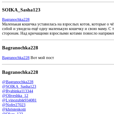
SOIKA_Sasha123
Bagranochka228
Маленькая кошечка уставилась на взрослых котов, которые о ч
собой и увидела ещё одну маленькую кошечку и свою маму. С т
сторонам. Над кричащими взрослыми котами повисло напряжени
Bagranochka228
Bagranochka228
Вот мой пост
Bagranochka228
@Bagranochka228
@SOIKA_Sasha123
@Ryabinka113344
@Oliveshka_12
@Lvinozubik934081
@Nofer27023
@khristenkoiii
@Okay_123