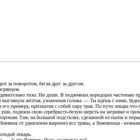
т за поворотом, бегая друг за другом.
агрянцем.
удивительно тихо. Ни души. В подземных коридорах частенько п
ыглянула жёлтая, ухоженная голова. — Ты идёшь с нами, будешь
его примеру, прихватив с собой пару трав. По пути лекарь что-
 уши, подняла свою серебристо-белую шерсть на загривке и про
оронам. Там, на большой подстилке, сделанной из палок и перь
Нивяник от удивления выронил все травы, а Зимовница - нежная
олодой лекарь.
. — А это Ветерок. Чудо, не правда ли?