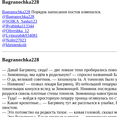
Bagranochka228
Bagranochka228
Порядок написания постов изменился.
@Bagranochka228
@SOIKA_Sasha123
@Ryabinka113344
@Oliveshka_12
@Lvinozubik934081
@Nofer27023
@khristenkoiii
Bagranochka228
— Давай Багрянец, сюда! — две ловкие тени пробирались поворо
— Зимовница, мы идём в родильную? — спросил названный Б
— О да, великий советник. — хихикнула та. А тоннелях было 
— Нивяник! — позвал лекаря Багрянец. Из небольшой пещерки в
тоннельщик кинулся вслед за Зимовницей. Нивяник последовал 
раздался сквозь плотные стены тоннеля. Зимовница навострила
— Туда! — войдя в просторную пещеру троица оглянулась по ст
— Какие крохотные... — Багрянец тут же расплылся в улыбке, 
хвостом.
— Это потомство на редкость тихое. — кивая головой, сказал м
— Это Расветинка. Такая хрупкая и милая. — промурчала кошка