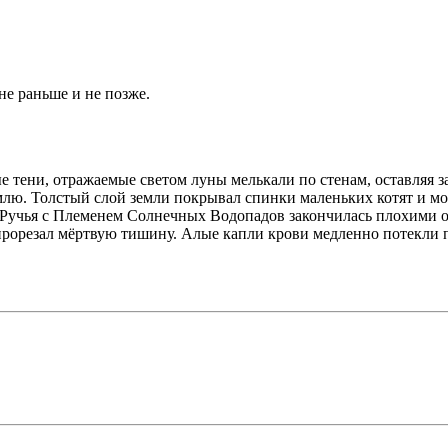
не раньше и не позже.
тени, отражаемые светом луны мелькали по стенам, оставляя за 
емлю. Толстый слой земли покрывал спинки маленьких котят и 
 Ручья с Племенем Солнечных Водопадов закончилась плохими об
прорезал мёртвую тишину. Алые капли крови медленно потекли 