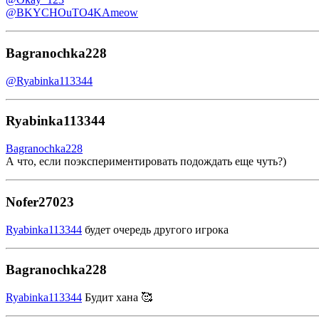
@BKYCHOuTO4KAmeow
Bagranochka228
@Ryabinka113344
Ryabinka113344
Bagranochka228
А что, если поэкспериментировать подождать еще чуть?)
Nofer27023
Ryabinka113344
будет очередь другого игрока
Bagranochka228
Ryabinka113344
Будит хана 🥰