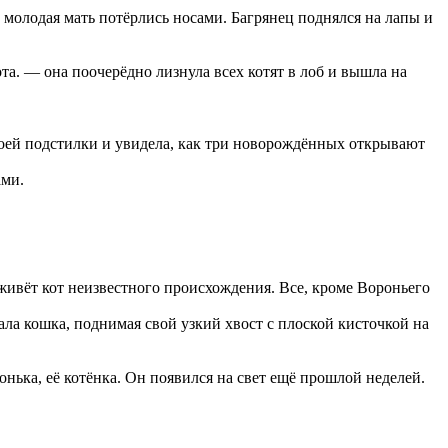
 молодая мать потёрлись носами. Багрянец поднялся на лапы и
а. — она поочерёдно лизнула всех котят в лоб и вышла на
своей подстилки и увидела, как три новорождённых открывают
ами.
живёт кот неизвестного происхождения. Все, кроме Вороньего
ла кошка, поднимая свой узкий хвост с плоской кисточкой на
нька, её котёнка. Он появился на свет ещё прошлой неделей.