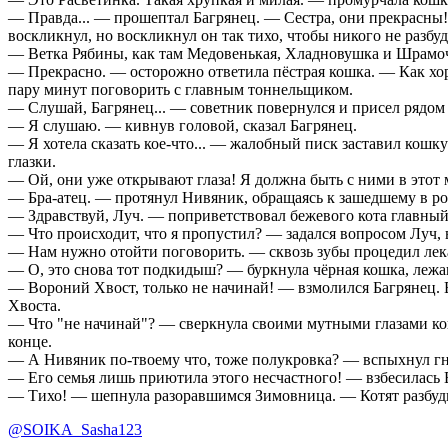
— Правда... — прошептал Багрянец. — Сестра, они прекрасны! 
воскликнул, но воскликнул он так тихо, чтобы никого не разбуд
— Ветка Рябины, как там Медовенькая, Хладновушка и Шрамо
— Прекрасно. — осторожно ответила пёстрая кошка. — Как хоро
пару минут поговорить с главным тоннельщиком.
— Слушай, Багрянец... — советник повернулся и присел рядом
— Я слушаю. — кивнув головой, сказал Багрянец.
— Я хотела сказать кое-что... — жалобный писк заставил кошк
глазки.
— Ой, они уже открывают глаза! Я должна быть с ними в этот 
— Бра-атец. — протянул Нивяник, обращаясь к зашедшему в ро
— Здравствуй, Луч. — поприветствовал бежевого кота главны
— Что происходит, что я пропустил? — задался вопросом Луч,
— Нам нужно отойти поговорить. — сквозь зубы процедил лекар
— О, это снова тот подкидыш? — буркнула чёрная кошка, лежа
— Вороний Хвост, только не начинай! — взмолился Багрянец. В
Хвоста.
— Что "не начинай"? — сверкнула своими мутными глазами кошк
конце.
— А Нивяник по-твоему что, тоже полукровка? — вспыхнул г
— Его семья лишь приютила этого несчастного! — взбесилась В
— Тихо! — шепнула разоравшимся Зимовница. — Котят разбуд
@SOIKA_Sasha123