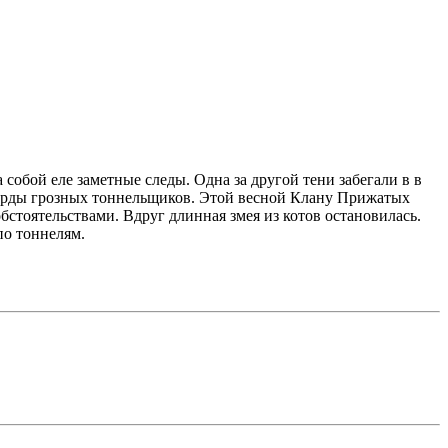
собой еле заметные следы. Одна за другой тени забегали в в
морды грозных тоннельщиков. Этой весной Клану Прижатых
стоятельствами. Вдруг длинная змея из котов остановилась.
по тоннелям.