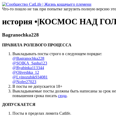
Что-то пошло не так при попытке загрузить полную версию эт
история •|КОСМОС НАД ГОЛ
Bagranochka228
ПРАВИЛА РОЛЕВОГО ПРОЦЕССА
Выкладывать посты строго в следующем порядке:
@Bagranochka228
@SOIKA_Sasha123
@Ryabinka113344
@Oliveshka_12
@Lvinozubik934081
@Nofer27023
В посты не допускается 18+
Выкладываемые посты должны быть написаны за срок не 
повышения срока писать
сюда
.
ДОПУСКАЕТСЯ
Посты в пределах лимита Catlife.