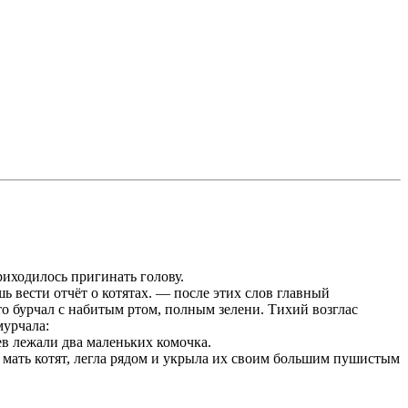
риходилось пригинать голову.
 вести отчёт о котятах. — после этих слов главный
то бурчал с набитым ртом, полным зелени. Тихий возглас
мурчала:
ев лежали два маленьких комочка.
 мать котят, легла рядом и укрыла их своим большим пушистым