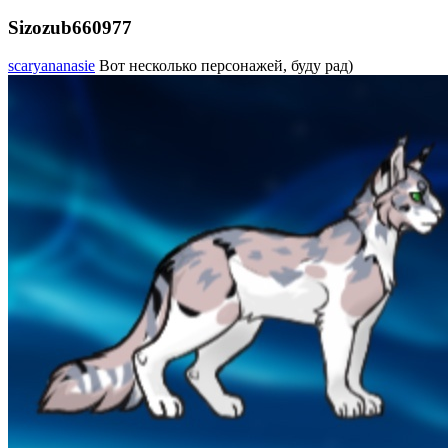
Sizozub660977
scaryananasie
Вот несколько персонажей, буду рад)