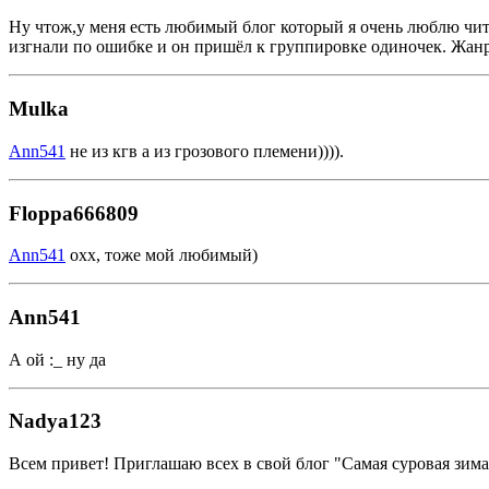
Ну чтож,у меня есть любимый блог который я очень люблю читат
изгнали по ошибке и он пришёл к группировке одиночек. Жанр 
Mulka
Ann541
не из кгв а из грозового племени)))).
Floppa666809
Ann541
охх, тоже мой любимый)
Ann541
А ой :_ ну да
Nadya123
Всем привет! Приглашаю всех в свой блог "Самая суровая зима