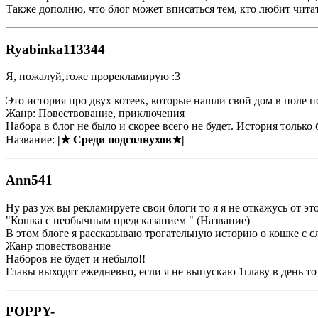
Также дополню, что блог может вписаться тем, кто любит чита
Ryabinka113344
Я, пожалуй,тоже прорекламирую :3
Это история про двух котеек, которые нашли свой дом в поле 
Жанр: Повествование, приключения
Набора в блог не было и скорее всего не будет. История только б
Название:
|★ Среди подсолнухов★|
Ann541
Ну раз уж вы рекламируете свои блоги то я я не откажусь от это
"Кошка с необычным предсказанием " (Название)
В этом блоге я рассказываю трогательную историю о кошке с 
Жанр :повествование
Наборов не будет и небыло!!
Главы выходят ежедневно, если я не выпускаю 1главу в день то
POPPY-