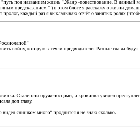
"путь под названием жизнь ".Жанр -повествование. В данный мом
чным предсказанием " ) в этом блоге я расскажу о жизни домаш
пролог, каждый раз я выкладываю отчёт о занятых ролях (чтобы
 Росянолапой"
новить войну, которую затеяли предводители. Разные главы буд
винка. Стали они оруженосцами, и кровинка увидел преступлени
сала доп главу.
о видел слишком много" продлится я не знаю сколько.