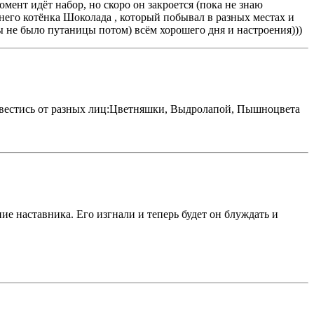
ент идёт набор, но скоро он закроется (пока не знаю
него котёнка Шоколада , который побывал в разных местах и
 не было путаницы потом) всём хорошего дня и настроения)))
ут вестись от разных лиц:Цветняшки, Выдролапой, Пышноцвета
е наставника. Его изгнали и теперь будет он блуждать и