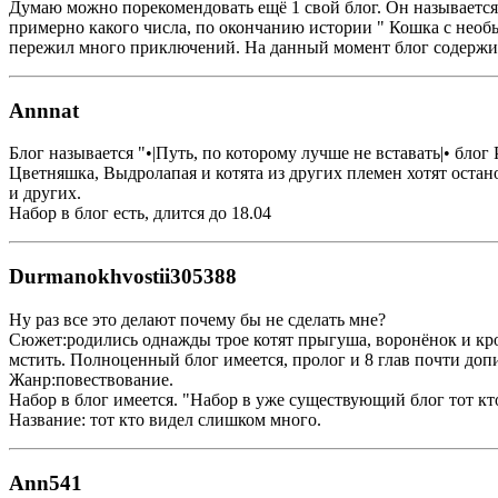
Думаю можно порекомендовать ещё 1 свой блог. Он называется 
примерно какого числа, по окончанию истории " Кошка с необы
пережил много приключений. На данный момент блог содержит 
Annnat
Блог называется "•|Путь, по которому лучше не вставать|• блог
Цветняшка, Выдролапая и котята из других племен хотят оста
и других.
Набор в блог есть, длится до 18.04
Durmanokhvostii305388
Ну раз все это делают почему бы не сделать мне?
Сюжет:родились однажды трое котят прыгуша, воронёнок и кро
мстить. Полноценный блог имеется, пролог и 8 глав почти допи
Жанр:повествование.
Набор в блог имеется. "Набор в уже существующий блог тот кт
Название: тот кто видел слишком много.
Ann541