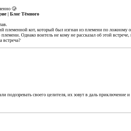
шенно 🥲
рие | Блог Тёмного
лав.
ий племенной кот, который был изгнан из племени по ложному о
 племени. Однако воитель не кому не рассказал об этой встрече, 
а встреча?
ли подозревать своего целителя, их зовут в даль приключение и