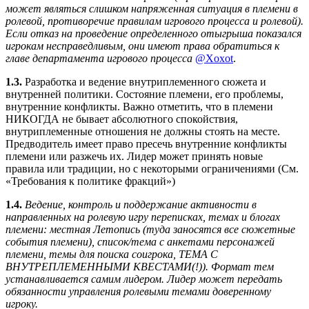
может являться слишком напряженная ситуация в племени в
ролевой, противоречие правилам игрового процесса и ролевой).
Если отказ на проведение определенного отыгрыша показался
игрокам несправедливым, они имеют права обратиться к
главе департамента игрового процесса
@Xoxot
.
1.3.
Разработка и ведение внутриплеменного сюжета и
внутренней политики. Состояние племени, его проблемы,
внутренние конфликты. Важно отметить, что в племени
НИКОГДА не бывает абсолютного спокойствия,
внутриплеменные отношения не должны стоять на месте.
Предводитель имеет право пресечь внутренние конфликты
племени или разжечь их. Лидер может принять новые
правила или традиции, но с некоторыми ограничениями (См.
«Требования к политике фракций»)
1.4.
Ведение, контроль и поддержание активности в
направленных на ролевую игру переписках, темах и блогах
племени: местная Летопись (туда заносятся все сюжетные
события племени), список/тема с анкетами персонажей
племени, темы для поиска соигрока, ТЕМА С
ВНУТРЕПЛЕМЕННЫМИ КВЕСТАМИ(!)). Формат тем
устанавливается самим лидером. Лидер может передать
обязанности управления ролевыми темами доверенному
игроку.