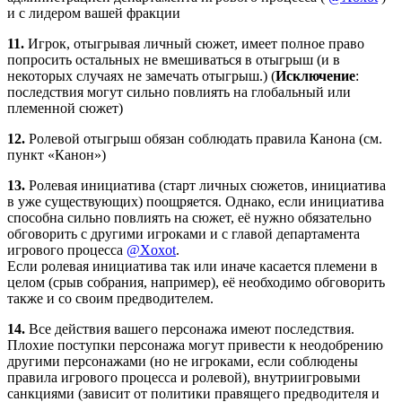
и с лидером вашей фракции
11.
Игрок, отыгрывая личный сюжет, имеет полное право
попросить остальных не вмешиваться в отыгрыш (и в
некоторых случаях не замечать отыгрыш.) (
Исключение
:
последствия могут сильно повлиять на глобальный или
племенной сюжет)
12.
Ролевой отыгрыш обязан соблюдать правила Канона (см.
пункт «Канон»)
13.
Ролевая инициатива (старт личных сюжетов, инициатива
в уже существующих) поощряется. Однако, если инициатива
способна сильно повлиять на сюжет, её нужно обязательно
обговорить с другими игроками и с главой департамента
игрового процесса
@Xoxot
.
Если ролевая инициатива так или иначе касается племени в
целом (срыв собрания, например), её необходимо обговорить
также и со своим предводителем.
14.
Все действия вашего персонажа имеют последствия.
Плохие поступки персонажа могут привести к неодобрению
другими персонажами (но не игроками, если соблюдены
правила игрового процесса и ролевой), внутриигровыми
санкциями (зависит от политики правящего предводителя и