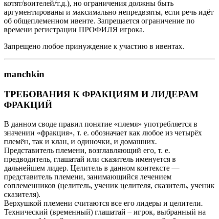
котят/воителей/т.д.), но ограничения должны быть
аргументированы и максимально непредвзяты, если речь идёт
об общеплеменном ивенте. Запрещается ограничение по
времени регистрации ПРОФИЛЯ игрока.
Запрещено любое принуждение к участию в ивентах.
manchkin
ТРЕБОВАНИЯ К ФРАКЦИЯМ И ЛИДЕРАМ
ФРАКЦИЙ
В данном своде правил понятие «племя» употребляется в
значении «фракция», т. е. обозначает как любое из четырёх
племён, так и клан, и одиночки, и домашних.
Представитель племени, возглавляющий его, т. е.
предводитель, глашатай или сказитель именуется в
дальнейшем лидер. Целитель в данном контексте —
представитель племени, занимающийся лечением
соплеменников (целитель, ученик целителя, сказитель, ученик
сказителя).
Верхушкой племени считаются все его лидеры и целители.
Технический (временный) глашатай – игрок, выбранный на