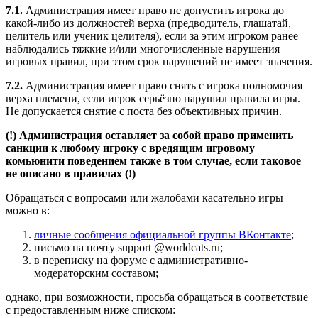
7.1.
Администрация имеет право не допустить игрока до
какой-либо из должностей верха (предводитель, глашатай,
целитель или ученик целителя), если за этим игроком ранее
наблюдались тяжкие и/или многочисленные нарушения
игровых правил, при этом срок нарушений не имеет значения.
7.2.
Администрация имеет право снять с игрока полномочия
верха племени, если игрок серьёзно нарушил правила игры.
Не допускается снятие с поста без объективных причин.
(!) Администрация оставляет за собой право применить
санкции к любому игроку с вредящим игровому
комьюнити поведением также в том случае, если таковое
не описано в правилах (!)
Обращаться с вопросами или жалобами касательно игры
можно в:
личные сообщения официальной группы ВКонтакте
;
письмо на почту support @worldcats.ru;
в переписку на форуме с административно-
модераторским составом;
однако, при возможности, просьба обращаться в соответствие
с предоставленным ниже списком: