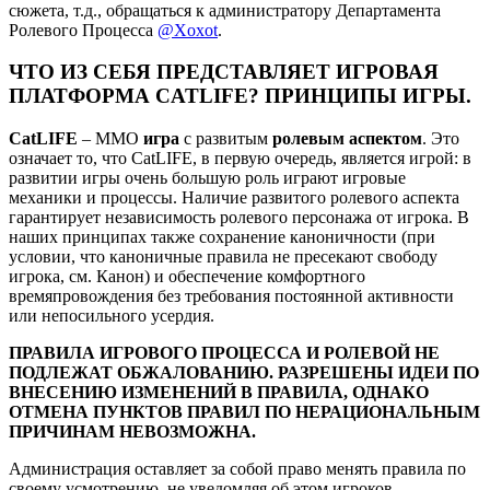
сюжета, т.д., обращаться к администратору Департамента
Ролевого Процесса
@Xoxot
.
ЧТО ИЗ СЕБЯ ПРЕДСТАВЛЯЕТ ИГРОВАЯ
ПЛАТФОРМА CATLIFE? ПРИНЦИПЫ ИГРЫ.
CatLIFE
– ММО
игра
с развитым
ролевым аспектом
. Это
означает то, что CatLIFE, в первую очередь, является игрой: в
развитии игры очень большую роль играют игровые
механики и процессы. Наличие развитого ролевого аспекта
гарантирует независимость ролевого персонажа от игрока. В
наших принципах также сохранение каноничности (при
условии, что каноничные правила не пресекают свободу
игрока, см. Канон) и обеспечение комфортного
времяпровождения без требования постоянной активности
или непосильного усердия.
ПРАВИЛА ИГРОВОГО ПРОЦЕССА И РОЛЕВОЙ НЕ
ПОДЛЕЖАТ ОБЖАЛОВАНИЮ. РАЗРЕШЕНЫ ИДЕИ ПО
ВНЕСЕНИЮ ИЗМЕНЕНИЙ В ПРАВИЛА, ОДНАКО
ОТМЕНА ПУНКТОВ ПРАВИЛ ПО НЕРАЦИОНАЛЬНЫМ
ПРИЧИНАМ НЕВОЗМОЖНА.
Администрация оставляет за собой право менять правила по
своему усмотрению, не уведомляя об этом игроков,