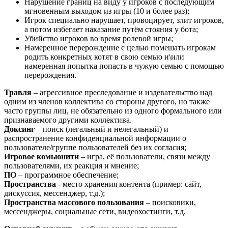
Нарушение границ на виду у игроков с последующим
мгновенным выходом из игры (10 и более раз);
Игрок специально нарушает, провоцирует, злит игроков,
а потом избегает наказание путём стояния у бота;
Убийство игроков во время ролевой игры;
Намеренное перерождение с целью помешать игрокам
родить конкретных котят в свою семью и\или
намеренная попытка попасть в чужую семью с помощью
перерождения.
Травля
– агрессивное преследование и издевательство над
одним из членов коллектива со стороны другого, но также
часто группы лиц, не обязательно из одного формального или
признаваемого другими коллектива.
Доксинг
– поиск (легальный и нелегальный) и
распространение конфиденциальной информации о
пользователе/группе пользователей без их согласия;
Игровое комьюнити
– игра, её пользователи, связи между
пользователями, их реакция и мнение;
ПО
– программное обеспечение;
Пространства
- место хранения контента (пример: сайт,
дискуссия, мессенджер, т.д.);
Пространства массового пользования
– поисковики,
мессенджеры, социальные сети, видеохостинги, т.д.