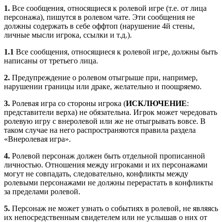
1.
Все сообщения, относящиеся к ролевой игре (т.е. от лица
персонажа), пишутся в ролевом чате. Эти сообщения не
должны содержать в себе оффтоп (нарушение 4й стены,
личные мысли игрока, ссылки и т.д.).
1.1
Все сообщения, относящиеся к ролевой игре, должны быть
написаны от третьего лица.
2.
Предупреждение о ролевом отыгрыше при, например,
нарушении границы или драке, желательно и поощряемо.
3.
Ролевая игра со стороны игрока (
ИСКЛЮЧЕНИЕ
:
представители верха) не обязательна. Игрок может чередовать
ролевую игру с внеролевой или же не отыгрывать вовсе. В
таком случае на него распространяются правила раздела
«Внеролевая игра».
4.
Ролевой персонаж должен быть отдельной прописанной
личностью. Отношения между игроками и их персонажами
могут не совпадать, следовательно, конфликты между
ролевыми персонажами не должны перерастать в конфликты
за пределами ролевой.
5.
Персонаж не может узнать о событиях в ролевой, не являясь
их непосредственным свидетелем или не услышав о них от