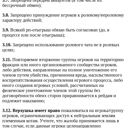
3.7.
Запрещена передача аккаунтов (в том числе их
бессрочный обмен);
3.8.
Запрещено принуждение игроков к ролевому/неролевому
характеру действий;
3.9.
Всякий рп-отыгрыш обязан быть согласован (до, в
процессе или после отыгрыша);
3.10.
Запрещено использование ролевого чата не в ролевых
целях;
3.11.
Повторяемое вторжение группы игроков на территорию
фракции или иного организованного сообщества игроков,
либо действия, направленные на полное уничтожение его
членов путем убийства, причинения вреда, насильственного
воспрепятствования осуществления игрового процесса, либо
иного создания игровых условий, рассчитанных на
физическое уничтожение членов этой группы без
договорённости обеих сторон приравнивается к рейдам и
подлежит наказанию;
3.12.
Верхушка имеет право
пожаловаться на игрока/группу
игроков, ограничивающих доступ к нейтральным землям
племенным котам. Учтите, что жалоба принимается лишь в
том случае, если данные игроки целенаправленно