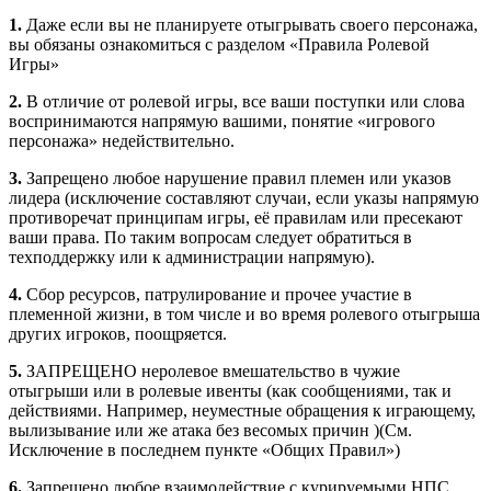
1.
Даже если вы не планируете отыгрывать своего персонажа,
вы обязаны ознакомиться с разделом «Правила Ролевой
Игры»
2.
В отличие от ролевой игры, все ваши поступки или слова
воспринимаются напрямую вашими, понятие «игрового
персонажа» недействительно.
3.
Запрещено любое нарушение правил племен или указов
лидера (исключение составляют случаи, если указы напрямую
противоречат принципам игры, её правилам или пресекают
ваши права. По таким вопросам следует обратиться в
техподдержку или к администрации напрямую).
4.
Сбор ресурсов, патрулирование и прочее участие в
племенной жизни, в том числе и во время ролевого отыгрыша
других игроков, поощряется.
5.
ЗАПРЕЩЕНО неролевое вмешательство в чужие
отыгрыши или в ролевые ивенты (как сообщениями, так и
действиями. Например, неуместные обращения к играющему,
вылизывание или же атака без весомых причин )(См.
Исключение в последнем пункте «Общих Правил»)
6.
Запрещено любое взаимодействие с курируемыми НПС