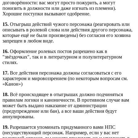
договорённости: вас могут просто пожурить, а могут
понизить в должности или даже изгнать из племени).
Хорошие поступки вызывают одобрение.
15.
Отыгрыш действий чужого персонажа (реагировать или
описывать в ролевой слова или действия другого персонажа,
которые ещё не были произведены) без согласия его хозяина
запрещен в любом виде.
16.
Оформление ролевых постов разрешено как в
"звёздочках", так и в литературном и полулитературном
стилях.
17.
Все действия персонажа должны согласоваться с его
характером и мировоззрением (по некоторым вопросам см.
«Канон»)
18.
Всё происходящее в отыгрышах должно подчиняться
правилам логики и каноничности. В противном случае вам
может быть выдано наказание от администрации
(предупреждение или бан), а все ваши действия будут
аннулированы.
19.
Разрешается упоминать придуманного вами НПС
(несуществующий персонаж. Например, если у вас нет