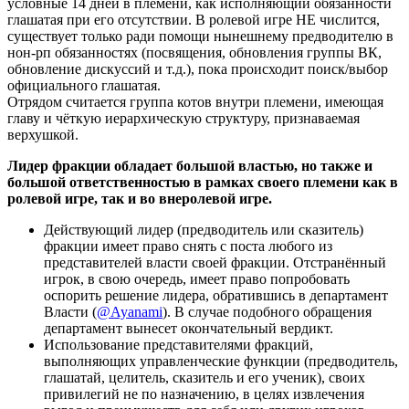
условные 14 дней в племени, как исполняющий обязанности
глашатая при его отсутствии. В ролевой игре НЕ числится,
существует только ради помощи нынешнему предводителю в
нон-рп обязанностях (посвящения, обновления группы ВК,
обновление дискуссий и т.д.), пока происходит поиск/выбор
официального глашатая.
Отрядом считается группа котов внутри племени, имеющая
главу и чёткую иерархическую структуру, признаваемая
верхушкой.
Лидер фракции обладает большой властью, но также и
большой ответственностью в рамках своего племени как в
ролевой игре, так и во внеролевой игре.
Действующий лидер (предводитель или сказитель)
фракции имеет право снять с поста любого из
представителей власти своей фракции. Отстранённый
игрок, в свою очередь, имеет право попробовать
оспорить решение лидера, обратившись в департамент
Власти (
@Ayanami
). В случае подобного обращения
департамент вынесет окончательный вердикт.
Использование представителями фракций,
выполняющих управленческие функции (предводитель,
глашатай, целитель, сказитель и его ученик), своих
привилегий не по назначению, в целях извлечения