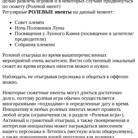
целью развлечь игроков и в некоторых случаях продвинуться
по сюжету (Ролевой ивент)
Регулярные
РОЛЕВЫЕ ивенты
на данный момент:
Совет племён
Ночь Половинки Луны
Посвящения у Лунного Камня (посвящение в целители/
предводители)
Собрания племени
Ролевой отыгрыш во время вышеперечисленных
мероприятий очень желателен. Вести собственный локальный
сюжет во время игровых ивентов можно и нужно.
Наблюдать, не отыгрывая персонажа и общаться в оффтопе
можно.
Некоторые сюжетные ивенты могут длиться достаточно
долго, поэтому ролевая игра обычно осуществляется
многоразовыми «подходами» в определенные дату и время.
Инициативу в любых ролевых ивентах может проявить
любой игрок (ограничения см. в разделе «Ролевая игра»).
Активный и грамотный отыгрыш, а также своевременная и
интересная инициатива может награждаться занесением
вашего персонажа в Летопись (местную и/или общеролевую),
а также повышением вашей репутации как ролевика.