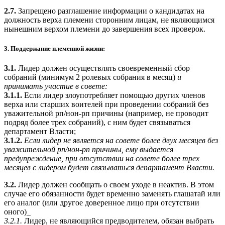
2.7.
Запрещено разглашение информации о кандидатах на
должность верха племени сторонним лицам, не являющимся
нынешним верхом племени до завершения всех проверок.
3. Поддержание племенной жизни:
3.1.
Лидер должен осуществлять своевременный сбор
собраний (минимум 2 ролевых собрания в месяц)
и
принимать участие в совете:
3.1.1.
Если лидер злоупотребляет помощью других членов
верха или старших воителей при проведении собраний без
уважительной рп/нон-рп причины (например, не проводит
подряд более трех собраний), с ним будет связываться
департамент Власти;
3.1.2.
Если лидер не является на совете более двух месяцев без
уважительной рп/нон-рп причины, ему выдается
предупреждение, при отсутствии на совете более трех
месяцев с лидером будет связываться департамент Власти.
3.2.
Лидер должен сообщать о своем уходе в неактив. В этом
случае его обязанности будет временно заменять глашатай или
его аналог (или другое доверенное лицо при отсутствии
оного)_
3.2.1.
Лидер, не являющийся предводителем, обязан выбрать