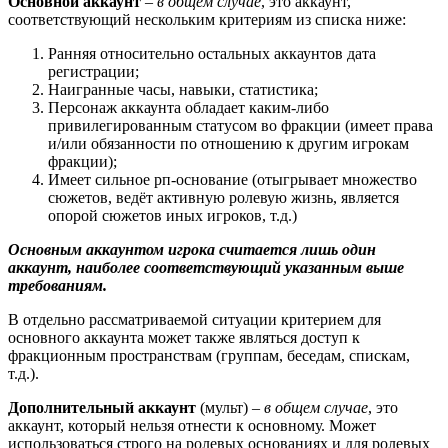
Основной аккаунт
–
в общем случае
, это аккаунт,
соответствующий нескольким критериям из списка ниже:
Ранняя относительно остальных аккаунтов дата
регистрации;
Наигранные часы, навыки, статистика;
Персонаж аккаунта обладает каким-либо
привилегированным статусом во фракции (имеет права
и/или обязанности по отношению к другим игрокам
фракции);
Имеет сильное рп-основание (отыгрывает множество
сюжетов, ведёт активную ролевую жизнь, является
опорой сюжетов иных игроков, т.д.)
Основным аккаунтом игрока считается лишь один
аккаунт, наиболее соответствующий указанным выше
требованиям.
В отдельно рассматриваемой ситуации критерием для
основного аккаунта может также являться доступ к
фракционным пространствам (группам, беседам, спискам,
т.д.).
Дополнительный аккаунт
(мульт) –
в общем случае
, это
аккаунт, который нельзя отнести к основному. Может
использоваться строго на ролевых основаниях и для ролевых