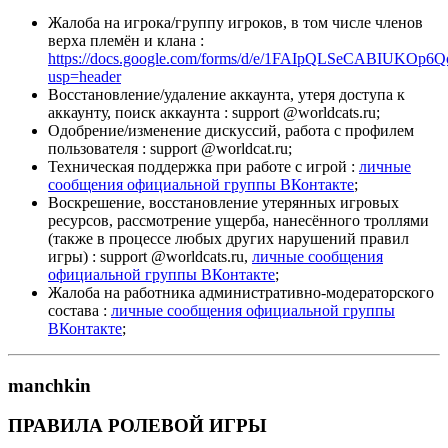
Жалоба на игрока/группу игроков, в том числе членов
верха племён и клана :
https://docs.google.com/forms/d/e/1FAIpQLSeCABIUK
usp=header
Восстановление/удаление аккаунта, утеря доступа к
аккаунту, поиск аккаунта : support @worldcats.ru;
Одобрение/изменение дискуссий, работа с профилем
пользователя : support @worldcat.ru;
Техническая поддержка при работе с игрой :
личные
сообщения официальной группы ВКонтакте
;
Воскрешение, восстановление утерянных игровых
ресурсов, рассмотрение ущерба, нанесённого троллями
(также в процессе любых других нарушений правил
игры) : support @worldcats.ru,
личные сообщения
официальной группы ВКонтакте
;
Жалоба на работника административно-модераторского
состава :
личные сообщения официальной группы
ВКонтакте
;
manchkin
ПРАВИЛА РОЛЕВОЙ ИГРЫ