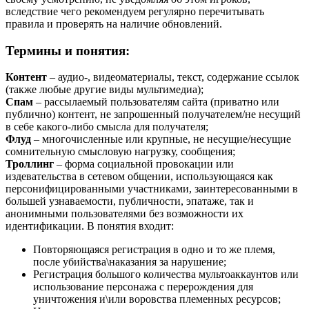
вследствие чего рекомендуем регулярно перечитывать
правила и проверять на наличие обновлений.
Термины и понятия:
Контент
– аудио-, видеоматериалы, текст, содержание ссылок
(также любые другие виды мультимедиа);
Спам
– рассылаемый пользователям сайта (приватно или
публично) контент, не запрошенный получателем/не несущий
в себе какого-либо смысла для получателя;
Флуд
– многочисленные или крупные, не несущие/несущие
сомнительную смысловую нагрузку, сообщения;
Троллинг
– форма социальной провокации или
издевательства в сетевом общении, использующаяся как
персонифицированными участниками, заинтересованными в
большей узнаваемости, публичности, эпатаже, так и
анонимными пользователями без возможности их
идентификации. В понятия входит:
Повторяющаяся регистрация в одно и то же племя,
после убийства\наказания за нарушение;
Регистрация большого количества мультоаккаунтов или
использование персонажа с перерождения для
уничтожения и\или воровства племенных ресурсов;