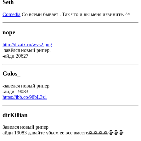
Seth
Comedia
Со всеми бывает . Так что и вы меня извините. ^^
nope
http://d.zaix.ru/wvs2.png
-завёлся новый рипер.
-айди 20627
Golos_
-завелся новый рипер
-айди 19083
https://ibb.co/98bL3z1
dirKillian
Завелся новый рипер
айди 19083 давайте убьем ее все вместе🙏🙏🙏🙏😪😪😪