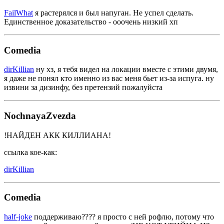
FailWhat
я растерялся и был напуган. Не успел сделать.
Единственное доказательство - ооочень низкий хп
Comedia
dirKillian
ну хз, я тебя видел на локации вместе с этими двумя,
я даже не понял кто именно из вас меня бьет из-за испуга. ну
извини за дизинфу, без претензий пожалуйста
NochnayaZvezda
!НАЙДЕН АКК КИЛЛИАНА!
ссылка кое-как:
dirKillian
Comedia
half-joke
поддерживаю???? я просто с ней рофлю, потому что