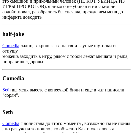
это смешной и прикольный человек (НЕ КОТ УБИЙЦА ИЗ
ИГРЫ ПРО КОТОВ), я никого не убивал и ни с кем не
содействовал, разобрались бы сначала, прежде чем меня до
инфаркта доводить
half-joke
Comedia
ладно, закрою глаза на твои глупые шуточки и
отпущу
можешь заходить в игру, рядом с тобой лежат мышата и рыба,
поправишь здоровье
Comedia
Seth
вы меня вместе с копеечкой били и еще в чат написали
"сорян".
Seth
Comedia
я долистала до этого момента , возможно ты не понял
, но раз уж на то пошло , то объясню.Как и оказалось я