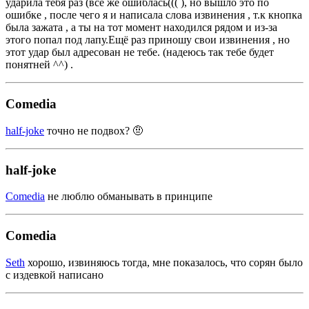
ударила тебя раз (всё же ошиблась((( ), но вышло это по
ошибке , после чего я и написала слова извинения , т.к кнопка
была зажата , а ты на тот момент находился рядом и из-за
этого попал под лапу.Ещё раз приношу свои извинения , но
этот удар был адресован не тебе. (надеюсь так тебе будет
понятней ^^) .
Comedia
half-joke
точно не подвох? 🤨
half-joke
Comedia
не люблю обманывать в принципе
Comedia
Seth
хорошо, извиняюсь тогда, мне показалось, что сорян было
с издевкой написано