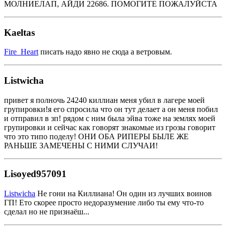
МОЛНИЕЛАП, АЙДИ 22686. ПОМОГИТЕ ПОЖАЛУЙСТА
Kaeltas
Fire_Heart
писать надо явно не сюда а ветровым.
Listwicha
привет я полночь 24240 киллиан меня убил в лагере моей
групировки!я его спросила что он тут делает а он меня побил
и отправил в зп! рядом с ним была эйва тоже на землях моей
групировки и сейчас как говорят знакомые из грозы говорит
что это типо поделу! ОНИ ОБА РИПЕРЫ БЫЛЕ ЖЕ
РАНЬШЕ ЗАМЕЧЕНЫ С НИМИ СЛУЧАИ!
Lisoyed957091
Listwicha
Не гони на Киллиана! Он один из лучших воинов
ГП! Ето скорее просто недоразумение либо ты ему что-то
сделал но не признаёш...