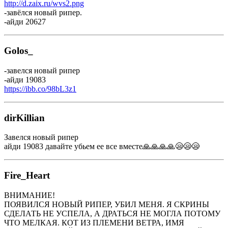
http://d.zaix.ru/wvs2.png
-завёлся новый рипер.
-айди 20627
Golos_
-завелся новый рипер
-айди 19083
https://ibb.co/98bL3z1
dirKillian
Завелся новый рипер
айди 19083 давайте убьем ее все вместе🙏🙏🙏🙏😪😪😪
Fire_Heart
ВНИМАНИЕ!
ПОЯВИЛСЯ НОВЫЙ РИПЕР, УБИЛ МЕНЯ. Я СКРИНЫ
СДЕЛАТЬ НЕ УСПЕЛА, А ДРАТЬСЯ НЕ МОГЛА ПОТОМУ
ЧТО МЕЛКАЯ. КОТ ИЗ ПЛЕМЕНИ ВЕТРА, ИМЯ