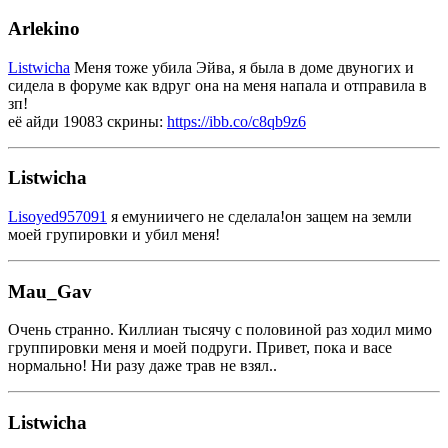
Arlekino
Listwicha
Меня тоже убила Эйва, я была в доме двуногих и
сидела в форуме как вдруг она на меня напала и отправила в
зп!
её айди 19083 скрины:
https://ibb.co/c8qb9z6
Listwicha
Lisoyed957091
я емуниичего не сделала!он защем на земли
моей групировки и убил меня!
Mau_Gav
Очень странно. Киллиан тысячу с половиной раз ходил мимо
группировки меня и моей подруги. Привет, пока и васе
нормально! Ни разу даже трав не взял..
Listwicha