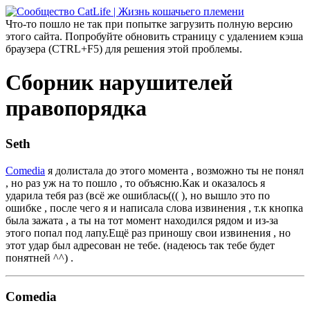
Что-то пошло не так при попытке загрузить полную версию
этого сайта. Попробуйте обновить страницу с удалением кэша
браузера (CTRL+F5) для решения этой проблемы.
Сборник нарушителей
правопорядка
Seth
Comedia
я долистала до этого момента , возможно ты не понял
, но раз уж на то пошло , то объясню.Как и оказалось я
ударила тебя раз (всё же ошиблась((( ), но вышло это по
ошибке , после чего я и написала слова извинения , т.к кнопка
была зажата , а ты на тот момент находился рядом и из-за
этого попал под лапу.Ещё раз приношу свои извинения , но
этот удар был адресован не тебе. (надеюсь так тебе будет
понятней ^^) .
Comedia