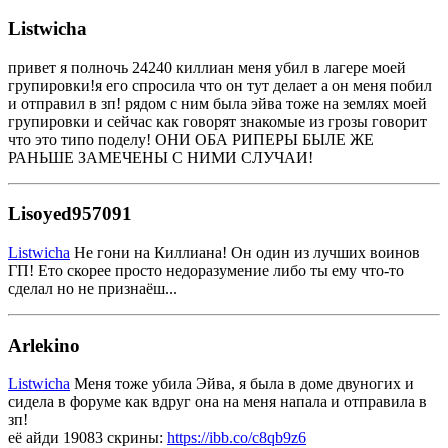
Listwicha
привет я полночь 24240 киллиан меня убил в лагере моей
групировки!я его спросила что он тут делает а он меня побил
и отправил в зп! рядом с ним была эйва тоже на землях моей
групировки и сейчас как говорят знакомые из грозы говорит
что это типо поделу! ОНИ ОБА РИПЕРЫ БЫЛЕ ЖЕ
РАНЬШЕ ЗАМЕЧЕНЫ С НИМИ СЛУЧАИ!
Lisoyed957091
Listwicha
Не гони на Киллиана! Он один из лучших воинов
ГП! Ето скорее просто недоразумение либо ты ему что-то
сделал но не признаёш...
Arlekino
Listwicha
Меня тоже убила Эйва, я была в доме двуногих и
сидела в форуме как вдруг она на меня напала и отправила в
зп!
её айди 19083 скрины:
https://ibb.co/c8qb9z6