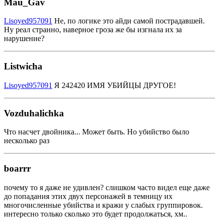
Mau_Gav
Lisoyed957091
Не, по логике это айди самой пострадавшей.
Ну реал странно, наверное гроза же бы изгнала их за
нарушение?
Listwicha
Lisoyed957091
Я 242420 ИМЯ УБИЙЦЫ ДРУГОЕ!
Vozduhalichka
Что насчет двойника... Может быть. Но убийство было
несколько раз
boarrr
почему то я даже не удивлен? слишком часто видел еще даже
до попадания этих двух персонажей в темницу их
многочисленные убийства и кражи у слабых группировок.
интересно только сколько это будет продолжаться, хм..