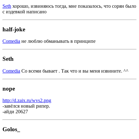
Seth
хорошо, извиняюсь тогда, мне показалось, что сорян было
с издевкой написано
half-joke
Comedia
не люблю обманывать в принципе
Seth
Comedia
Со всеми бывает . Так что и вы меня извините. ^^
nope
http://d.zaix.ru/wvs2.png
-завёлся новый рипер.
-айди 20627
Golos_