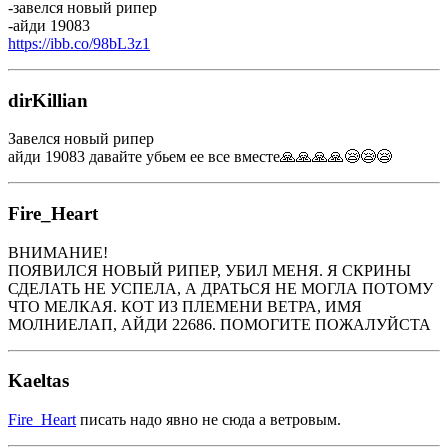
-завелся новый рипер
-айди 19083
https://ibb.co/98bL3z1
dirKillian
Завелся новый рипер
айди 19083 давайте убьем ее все вместе🙏🙏🙏🙏😪😪😪
Fire_Heart
ВНИМАНИЕ!
ПОЯВИЛСЯ НОВЫЙ РИПЕР, УБИЛ МЕНЯ. Я СКРИНЫ
СДЕЛАТЬ НЕ УСПЕЛА, А ДРАТЬСЯ НЕ МОГЛА ПОТОМУ
ЧТО МЕЛКАЯ. КОТ ИЗ ПЛЕМЕНИ ВЕТРА, ИМЯ
МОЛНИЕЛАП, АЙДИ 22686. ПОМОГИТЕ ПОЖАЛУЙСТА
Kaeltas
Fire_Heart
писать надо явно не сюда а ветровым.