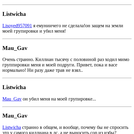
Listwicha
Lisoyed957091
я емуниичего не сделала!он защем на земли
моей групировки и убил меня!
Mau_Gav
Очень странно. Киллиан тысячу с половиной раз ходил мимо
группировки меня и моей подруги. Привет, пока и васе
нормально! Ни разу даже трав не взял..
Listwicha
Mau_Gav
он убил меня на моей групировке...
Mau_Gav
Listwicha
странно в общем, и вообще, почему бы не спросить
это у самого киллиана в лс, а не выносить сор из избы?