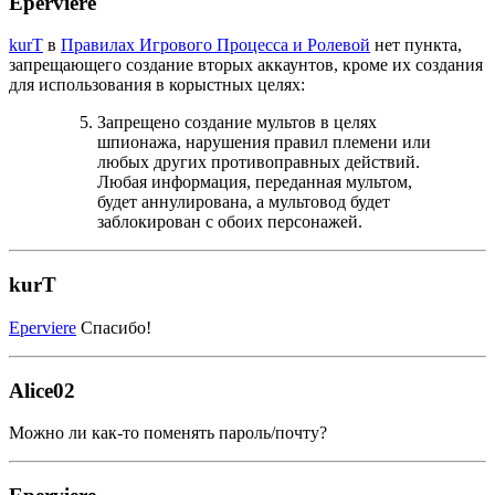
Eperviere
kurT
в
Правилах Игрового Процесса и Ролевой
нет пункта,
запрещающего создание вторых аккаунтов, кроме их создания
для использования в корыстных целях:
Запрещено создание мультов в целях
шпионажа, нарушения правил племени или
любых других противоправных действий.
Любая информация, переданная мультом,
будет аннулирована, а мультовод будет
заблокирован с обоих персонажей.
kurT
Eperviere
Спасибо!
Alice02
Можно ли как-то поменять пароль/почту?